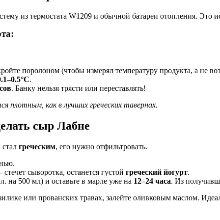
истему из термостата W1209 и обычной батареи отопления. Это 
та:
ройте поролоном (чтобы измерял температуру продукта, а не воз
0.1–0.5°C
.
сов
. Банку нельзя трясти или переставлять!
ся плотным, как в лучших греческих тавернах.
делать сыр Лабне
н стал
греческим
, его нужно отфильтровать.
анью.
 стечет сыворотка, останется густой
греческий йогурт
.
л. на 500 мл) и оставьте в марле уже на
12–24 часа
. Из получивш
илике или прованских травах, залейте оливковым маслом. Идеал