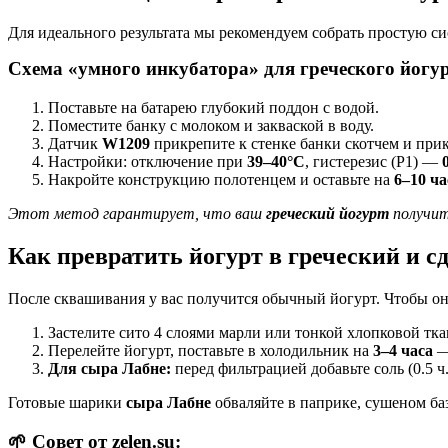
Для идеального результата мы рекомендуем собрать простую с
Схема «умного инкубатора» для греческого йогур
Поставьте на батарею глубокий поддон с водой.
Поместите банку с молоком и закваской в воду.
Датчик
W1209
прикрепите к стенке банки скотчем и прик
Настройки: отключение при
39–40°C
, гистерезис (P1) —
Накройте конструкцию полотенцем и оставьте на
6–10 ча
Этот метод гарантирует, что ваш
греческий йогурт
получит
Как превратить йогурт в греческий и с
После сквашивания у вас получится обычный йогурт. Чтобы о
Застелите сито 4 слоями марли или тонкой хлопковой тк
Перелейте йогурт, поставьте в холодильник на
3–4 часа
—
Для сыра Лабне:
перед фильтрацией добавьте соль (0.5 ч.
Готовые шарики
сыра Лабне
обваляйте в паприке, сушеном баз
🌱 Совет от zelen.su: