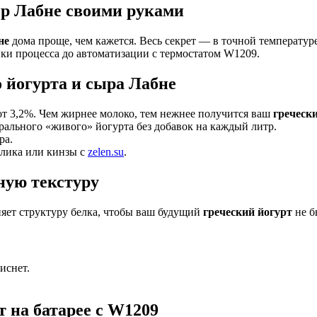
ыр Лабне своими руками
не
дома проще, чем кажется. Весь секрет — в точной температур
и процесса до автоматизации с термостатом W1209.
 йогурта и сыра Лабне
от 3,2%. Чем жирнее молоко, тем нежнее получится ваш
греческ
урального «живого» йогурта без добавок на каждый литр.
ра.
илика или кинзы с
zelen.su
.
ную текстуру
няет структуру белка, чтобы ваш будущий
греческий йогурт
не б
иснет.
 на батарее с W1209