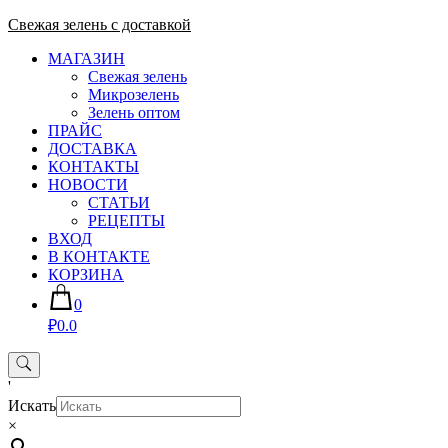
Skip
Свежая зелень с доставкой
to
МАГАЗИН
content
Свежая зелень
Микрозелень
Зелень оптом
ПРАЙС
ДОСТАВКА
КОНТАКТЫ
НОВОСТИ
СТАТЬИ
РЕЦЕПТЫ
ВХОД
В КОНТАКТЕ
КОРЗИНА
0
₽0.0
'
Искать
×