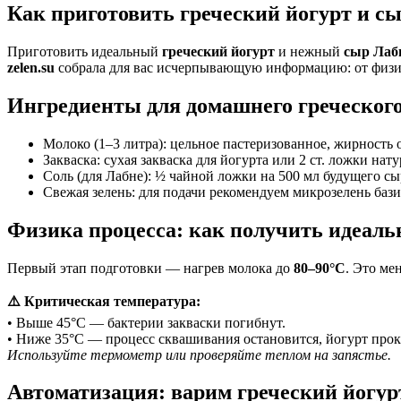
Как приготовить греческий йогурт и с
Приготовить идеальный
греческий йогурт
и нежный
сыр Лаб
zelen.su
собрала для вас исчерпывающую информацию: от физик
Ингредиенты для домашнего греческого
Молоко (1–3 литра):
цельное пастеризованное, жирность 
Закваска:
сухая закваска для йогурта или 2 ст. ложки нат
Соль (для Лабне):
½ чайной ложки на 500 мл будущего сы
Свежая зелень:
для подачи рекомендуем микрозелень баз
Физика процесса: как получить идеаль
Первый этап подготовки — нагрев молока до
80–90°C
. Это ме
⚠️ Критическая температура:
• Выше 45°C — бактерии закваски погибнут.
• Ниже 35°C — процесс сквашивания остановится, йогурт прок
Используйте термометр или проверяйте теплом на запястье.
Автоматизация: варим греческий йогурт