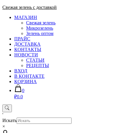
Skip
Свежая зелень с доставкой
to
МАГАЗИН
content
Свежая зелень
Микрозелень
Зелень оптом
ПРАЙС
ДОСТАВКА
КОНТАКТЫ
НОВОСТИ
СТАТЬИ
РЕЦЕПТЫ
ВХОД
В КОНТАКТЕ
КОРЗИНА
0
₽0.0
'
Искать
×