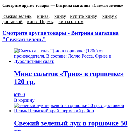
Смотрите другие товары —
Витрина магазина «Свежая зелень»
свежая зелень,
кинза
,
кинзу
,
купить кинзу
,
кинзу с
доставкой
,
кинза Пермь
,
кинза оптом
,
Смотрите другие товары - Витрина магазина
"Свежая зелень"
Микс салатов «Трио» в горшочке»
120 гр.
₽
95.0
В корзину
Свежий зеленый лук в горшочке 50