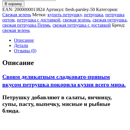
товара
В корзину
Свежая
EAN:
2000000013824
Артикул:
fresh-parsley-50
Категория:
Петрушка
Свежая зелень
Метки:
купить петрушку
,
петрушка
,
петрушка
в
оптом
,
петрушка с доставкой
,
свежая зелень
,
свежая петрушка
,
горшочке
свежая петрушка Пермь
,
свежая петрушка с доставкой
Бренд:
-
свежая зелень
50
гр.
Описание
Детали
Отзывы (0)
Описание
Своим деликатным сладковато-пряным
вкусом петрушка покорила кухни всего мира.
Петрушку
добавляют в салаты, яичницу,
супы, пасту, выпечку, мясные и рыбные
блюда.