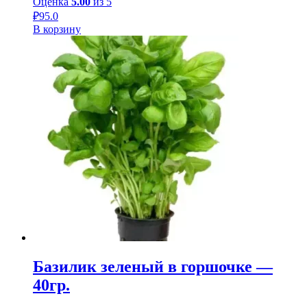
Оценка
5.00
из 5
₽
95.0
В корзину
Базилик зеленый в горшочке —
40гр.