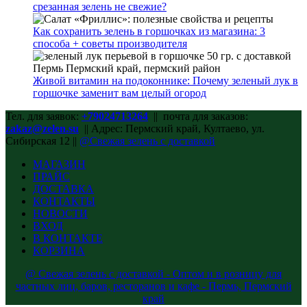
срезанная зелень не свежие?
Как сохранить зелень в горшочках из магазина: 3
способа + советы производителя
Живой витамин на подоконнике: Почему зеленый лук в
горшочке заменит вам целый огород
Тел. для заявок:
+79024713264
|| почта для заказов:
zakaz@zelen.su
|| Адрес: Пермский край, Култаево, ул.
Сибирская 12 ||
@Свежая зелень с доставкой
МАГАЗИН
ПРАЙС
ДОСТАВКА
КОНТАКТЫ
НОВОСТИ
ВХОД
В КОНТАКТЕ
КОРЗИНА
@ Свежая зелень с доставкой - Оптом и в розницу для
частных лиц, баров, ресторанов и кафе - Пермь, Пермский
край