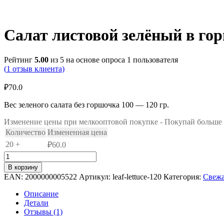
Салат листовой зелёный в гор
Рейтинг
5.00
из 5 на основе опроса
1
пользователя
(
1
отзыв клиента)
₽
70.0
Вес зеленого салата без горшочка 100 — 120 гр.
Изменение цены при мелкооптовой покупке - Покупай больше и 
Количество
Измененная цена
20 +
₽
60.0
Количество
товара
В корзину
Салат
EAN:
2000000005522
Артикул:
leaf-lettuce-120
Категория:
Свежа
листовой
зелёный
Описание
в
Детали
горшочке
Отзывы (1)
-