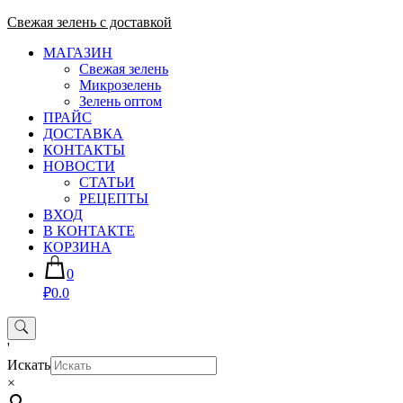
Skip
Свежая зелень с доставкой
to
МАГАЗИН
content
Свежая зелень
Микрозелень
Зелень оптом
ПРАЙС
ДОСТАВКА
КОНТАКТЫ
НОВОСТИ
СТАТЬИ
РЕЦЕПТЫ
ВХОД
В КОНТАКТЕ
КОРЗИНА
0
₽0.0
'
Искать
×