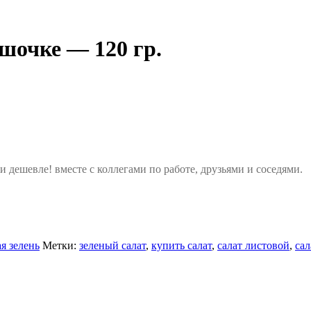
шочке — 120 гр.
дешевле! вместе с коллегами по работе, друзьями и соседями.
я зелень
Метки:
зеленый салат
,
купить салат
,
салат листовой
,
сал