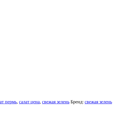
ат пермь
,
салат цена
,
свежая зелень
Бренд:
свежая зелень