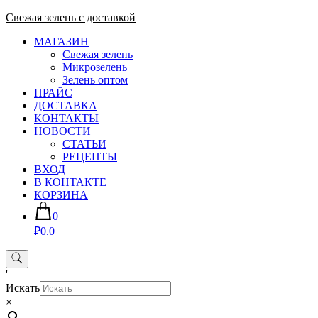
Skip
Свежая зелень с доставкой
to
МАГАЗИН
content
Свежая зелень
Микрозелень
Зелень оптом
ПРАЙС
ДОСТАВКА
КОНТАКТЫ
НОВОСТИ
СТАТЬИ
РЕЦЕПТЫ
ВХОД
В КОНТАКТЕ
КОРЗИНА
0
₽0.0
'
Искать
×