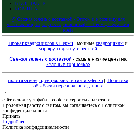
В КОНТАКТЕ
КОРЗИНА
@ Свежая зелень с доставкой - Оптом и в розницу для
частных лиц, баров, ресторанов и кафе - Пермь, Пермский
край
Прокат квадроциклов в Перми
- мощные
квадроциклы
и
маршруты для путешествий
Свежая зелень с доставкой
- самые низкие цены на
Зелень в горшочках
политика конфиденциальности сайта zelen.su
|
Политика
обработки персональных данных
сайт использует файлы cookie и сервисы аналитики.
Продолжая работу с сайтом, вы соглашаетесь с Политикой
конфиденциальности
Принять
Подробнее…
Политика конфиденциальности