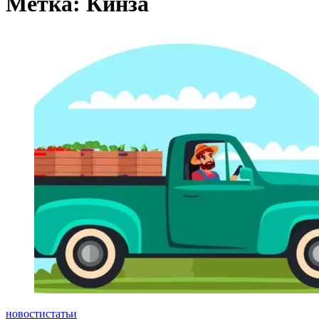
Метка:
Кинза
новости
статьи