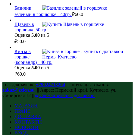
Базилик
зеленый в горшочке - 40гр.
₽
60.0
Щавель в
горшочке 50 гр.
Оценка
5.00
из 5
₽
50.0
Кинза в
горшке
(кориандр) - 40 гр.
Оценка
5.00
из 5
₽
60.0
Тел. для заявок:
+79024713264
|| почта для заказов:
zakaz@zelen.su
|| Адрес: Пермский край, Култаево, ул.
Сибирская 12 ||
@Свежая зелень с доставкой
МАГАЗИН
ПРАЙС
ДОСТАВКА
КОНТАКТЫ
НОВОСТИ
ВХОД