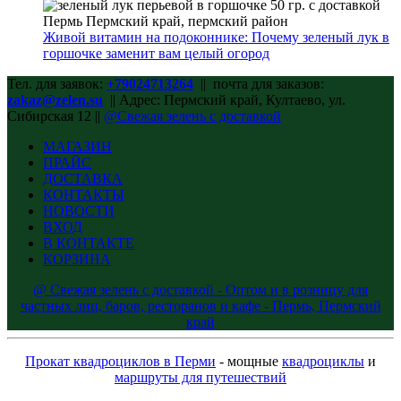
Живой витамин на подоконнике: Почему зеленый лук в
горшочке заменит вам целый огород
Тел. для заявок:
+79024713264
|| почта для заказов:
zakaz@zelen.su
|| Адрес: Пермский край, Култаево, ул.
Сибирская 12 ||
@Свежая зелень с доставкой
МАГАЗИН
ПРАЙС
ДОСТАВКА
КОНТАКТЫ
НОВОСТИ
ВХОД
В КОНТАКТЕ
КОРЗИНА
@ Свежая зелень с доставкой - Оптом и в розницу для
частных лиц, баров, ресторанов и кафе - Пермь, Пермский
край
Прокат квадроциклов в Перми
- мощные
квадроциклы
и
маршруты для путешествий