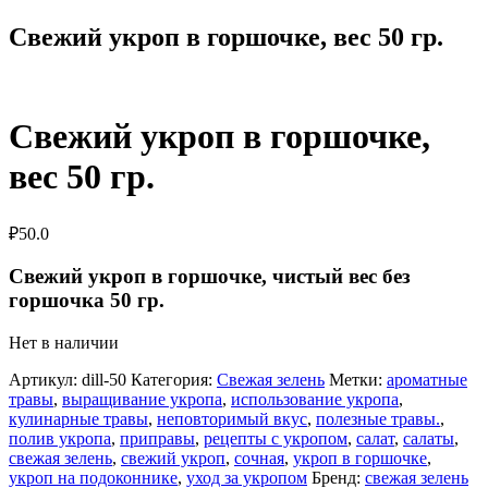
Свежий укроп в горшочке, вес 50 гр.
Свежий укроп в горшочке,
вес 50 гр.
₽
50.0
Свежий укроп в горшочке, чистый в
ес без
горшочка 50 гр.
Нет в наличии
Артикул:
dill-50
Категория:
Свежая зелень
Метки:
ароматные
травы
,
выращивание укропа
,
использование укропа
,
кулинарные травы
,
неповторимый вкус
,
полезные травы.
,
полив укропа
,
приправы
,
рецепты с укропом
,
салат
,
салаты
,
свежая зелень
,
свежий укроп
,
сочная
,
укроп в горшочке
,
укроп на подоконнике
,
уход за укропом
Бренд:
свежая зелень