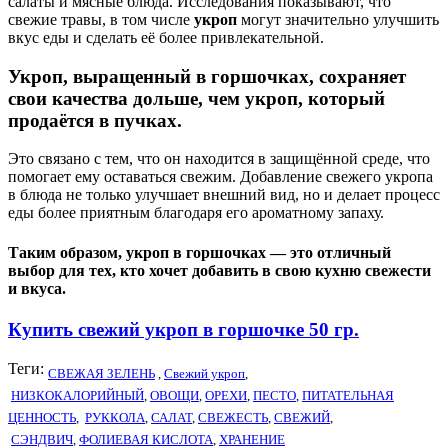
салаты и мясные блюда. Исследования показывают, что
свежие травы, в том числе
укроп
могут значительно улучшить
вкус еды и сделать её более привлекательной.
Укроп, выращенный в горшочках, сохраняет
свои качества дольше, чем укроп, который
продаётся в пучках.
Это связано с тем, что он находится в защищённой среде, что
помогает ему оставаться свежим. Добавление свежего укропа
в блюда не только улучшает внешний вид, но и делает процесс
еды более приятным благодаря его ароматному запаху.
Таким образом, укроп в горшочках — это отличный
выбор для тех, кто хочет добавить в свою кухню свежести
и вкуса.
Купить свежий укроп в горшочке 50 гр.
Теги:
СВЕЖАЯ ЗЕЛЕНЬ
,
Свежий укроп
,
НИЗКОКАЛОРИЙНЫЙ
,
ОВОЩИ
,
ОРЕХИ
,
ПЕСТО
,
ПИТАТЕЛЬНАЯ
ЦЕННОСТЬ
,
РУККОЛА
,
САЛАТ
,
СВЕЖЕСТЬ
,
СВЕЖИЙ
,
СЭНДВИЧ
,
ФОЛИЕВАЯ КИСЛОТА
,
ХРАНЕНИЕ