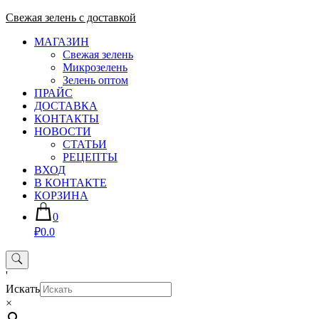
Skip
Свежая зелень с доставкой
to
МАГАЗИН
content
Свежая зелень
Микрозелень
Зелень оптом
ПРАЙС
ДОСТАВКА
КОНТАКТЫ
НОВОСТИ
СТАТЬИ
РЕЦЕПТЫ
ВХОД
В КОНТАКТЕ
КОРЗИНА
0
₽0.0
'
Искать
×