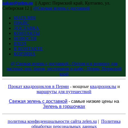
zakaz@zelen.su
|| Адрес: Пермский край, Култаево, ул.
Сибирская 12 ||
@Свежая зелень с доставкой
МАГАЗИН
ПРАЙС
ДОСТАВКА
КОНТАКТЫ
НОВОСТИ
ВХОД
В КОНТАКТЕ
КОРЗИНА
@ Свежая зелень с доставкой - Оптом и в розницу для
частных лиц, баров, ресторанов и кафе - Пермь, Пермский
край
Прокат квадроциклов в Перми
- мощные
квадроциклы
и
маршруты для путешествий
Свежая зелень с доставкой
- самые низкие цены на
Зелень в горшочках
политика конфиденциальности сайта zelen.su
|
Политика
обработки персональных данных