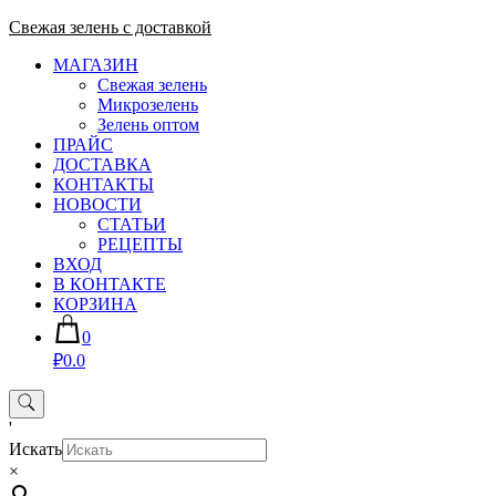
Skip
Свежая зелень с доставкой
to
МАГАЗИН
content
Свежая зелень
Микрозелень
Зелень оптом
ПРАЙС
ДОСТАВКА
КОНТАКТЫ
НОВОСТИ
СТАТЬИ
РЕЦЕПТЫ
ВХОД
В КОНТАКТЕ
КОРЗИНА
0
₽0.0
'
Искать
×