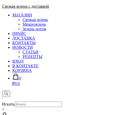
Skip
Свежая зелень с доставкой
to
МАГАЗИН
content
Свежая зелень
Микрозелень
Зелень оптом
ПРАЙС
ДОСТАВКА
КОНТАКТЫ
НОВОСТИ
СТАТЬИ
РЕЦЕПТЫ
ВХОД
В КОНТАКТЕ
КОРЗИНА
0
₽0.0
'
Искать
×