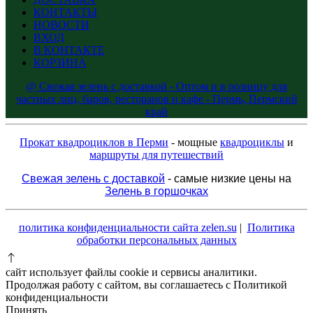
КОНТАКТЫ
НОВОСТИ
ВХОД
В КОНТАКТЕ
КОРЗИНА
@ Свежая зелень с доставкой - Оптом и в розницу для
частных лиц, баров, ресторанов и кафе - Пермь, Пермский
край
Прокат квадроциклов в Перми
- мощные
квадроциклы
и
маршруты для путешествий
Свежая зелень с доставкой
- самые низкие цены на
Зелень в горшочках
политика конфиденциальности сайта zelen.su
|
Политика
обработки персональных данных
сайт использует файлы cookie и сервисы аналитики.
Продолжая работу с сайтом, вы соглашаетесь с Политикой
конфиденциальности
Принять