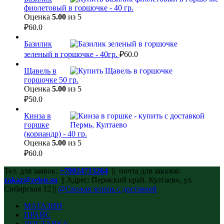
фиолетовый в горшочке - 40 гр.
Оценка
5.00
из 5
₽
60.0
Базилик
зеленый в горшочке - 40гр.
₽
60.0
Щавель в
горшочке 50 гр.
Оценка
5.00
из 5
₽
50.0
Кинза в
горшке
(кориандр) - 40 гр.
Оценка
5.00
из 5
₽
60.0
Тел. для заявок:
+79024713264
|| почта для заказов:
zakaz@zelen.su
|| Адрес: Пермский край, Култаево, ул.
Сибирская 12 ||
@Свежая зелень с доставкой
МАГАЗИН
ПРАЙС
ДОСТАВКА