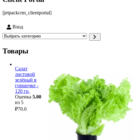
[jetpackcrm_clientportal]
Вход
Выбрать
категорию
Товары
Салат
листовой
зелёный в
горшочке -
120 гр.
Оценка
5.00
из 5
₽
70.0